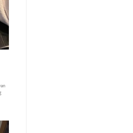
van
g