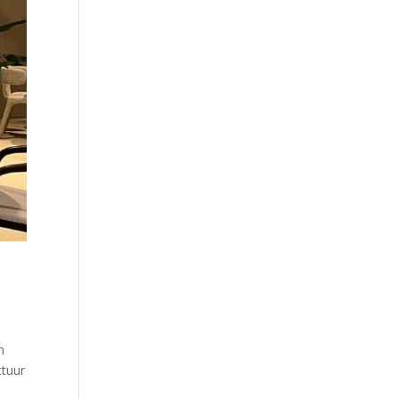
n
ctuur