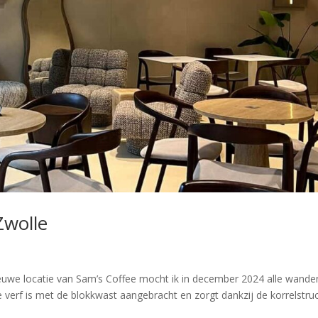
Zwolle
euwe locatie van Sam’s Coffee mocht ik in december 2024 alle wande
 verf is met de blokkwast aangebracht en zorgt dankzij de korrelstru