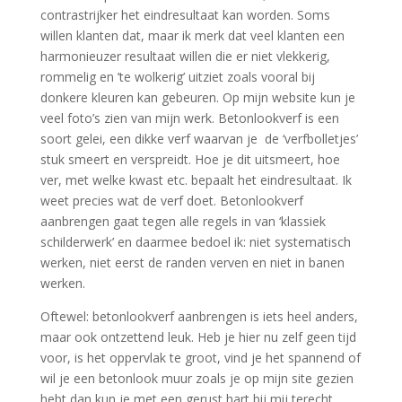
contrastrijker het eindresultaat kan worden. Soms
willen klanten dat, maar ik merk dat veel klanten een
harmonieuzer resultaat willen die er niet vlekkerig,
rommelig en ’te wolkerig’ uitziet zoals vooral bij
donkere kleuren kan gebeuren. Op mijn website kun je
veel foto’s zien van mijn werk. Betonlookverf is een
soort gelei, een dikke verf waarvan je de ‘verfbolletjes’
stuk smeert en verspreidt. Hoe je dit uitsmeert, hoe
ver, met welke kwast etc. bepaalt het eindresultaat. Ik
weet precies wat de verf doet. Betonlookverf
aanbrengen gaat tegen alle regels in van ‘klassiek
schilderwerk’ en daarmee bedoel ik: niet systematisch
werken, niet eerst de randen verven en niet in banen
werken.
Oftewel: betonlookverf aanbrengen is iets heel anders,
maar ook ontzettend leuk. Heb je hier nu zelf geen tijd
voor, is het oppervlak te groot, vind je het spannend of
wil je een betonlook muur zoals je op mijn site gezien
hebt dan kun je met een gerust hart bij mij terecht.