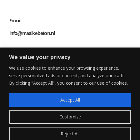
Email
info@maaikebeton.nl
We value your privacy
Volg mij
We use cookies to enhance your browsing experience,
@maaike_beton
serve personalized ads or content, and analyze our traffic.
By clicking "Accept All", you consent to our use of cookies.
Accept All
Customize
© 2025 - Maaike Beton
Reject All
Website ontworpen door
Weeri